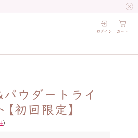
ログイン
カート
&パウダートライ
ト【初回限定】
件
）