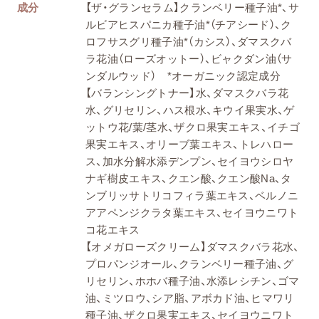
成分
【ザ・グランセラム】クランベリー種子油*、サ
ルビアヒスパニカ種子油*（チアシード）、ク
ロフサスグリ種子油*（カシス）、ダマスクバ
ラ花油（ローズオットー）、ビャクダン油（サ
ンダルウッド） *オーガニック認定成分
【バランシングトナー】水、ダマスクバラ花
水、グリセリン、ハス根水、キウイ果実水、ゲ
ットウ花/葉/茎水、ザクロ果実エキス、イチゴ
果実エキス、オリーブ葉エキス、トレハロー
ス、加水分解水添デンプン、セイヨウシロヤ
ナギ樹皮エキス、クエン酸、クエン酸Na、タ
ンブリッサトリコフィラ葉エキス、ベルノニ
アアペンジクラタ葉エキス、セイヨウニワト
コ花エキス
【オメガローズクリーム】ダマスクバラ花水、
プロパンジオール、クランベリー種子油、グ
リセリン、ホホバ種子油、水添レシチン、ゴマ
油、ミツロウ、シア脂、アボカド油、ヒマワリ
種子油、ザクロ果実エキス、セイヨウニワト