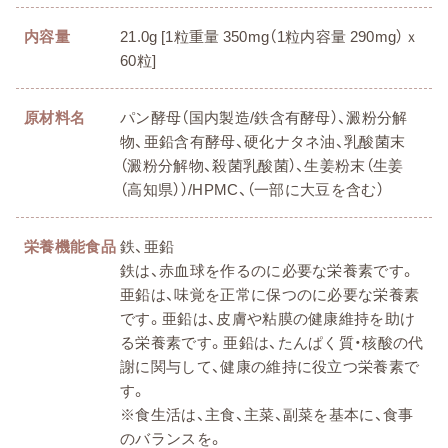
内容量
21.0g [1粒重量 350mg（1粒内容量 290mg）ｘ
60粒]
原材料名
パン酵母（国内製造/鉄含有酵母）、澱粉分解
物、亜鉛含有酵母、硬化ナタネ油、乳酸菌末
（澱粉分解物、殺菌乳酸菌）、生姜粉末（生姜
（高知県））/HPMC、（一部に大豆を含む）
栄養機能食品
鉄、亜鉛
鉄は、赤血球を作るのに必要な栄養素です。
亜鉛は、味覚を正常に保つのに必要な栄養素
です。亜鉛は、皮膚や粘膜の健康維持を助け
る栄養素です。亜鉛は、たんぱく質・核酸の代
謝に関与して、健康の維持に役立つ栄養素で
す。
※食生活は、主食、主菜、副菜を基本に、食事
のバランスを。