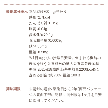
栄養成分表示
本品2粒(700mg)当たり
熱量：2.7kcal
たんぱく質：0.19g
脂質：0.04g
炭水化物：0.4g
食塩相当量：0.0008g
鉄：4.55mg
亜鉛：8.5mg
※1日当たりの摂取目安量に含まれる機能の
表示を行う栄養成分の量の栄養素等表示基
準値(2025)(18歳以上/基準熱量2200kcal)に
占める割合：鉄 70%、亜鉛 100％
賞味期限
未開封の場合、製造日から2年（商品パッケー
ジの裏面下部に記載）。開封後は1ヶ月を目安
に飲用してください。